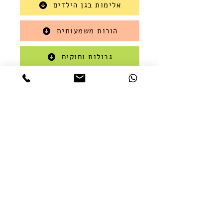
אלימות בגן הילדים
הורות משמעותית
גבולות וחוקים
המלצות חמות
✅היה מצוין ומעניין
✅היה נהדר ומלמד
✅ היה מאד מעניין ממליצה ממש שכל פיזיו
שמתעסק/ת עם ילדים צריך לעבור את
ההרצאה הזאת לדעתי
✅ אורלי יקרה תודה רבה על היום עיון
המושקע והמעניין!!! הלימוד היה ממש מפרה
ומעולה!! תמיד תמיד כיף ללמוד ממך!!
מרגישה ממש שזכיתי