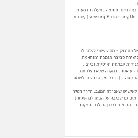
תינוק עם בעיה בריאותית כגון: קושי בתהליך העיבוד החושי (Sensory Processing Disorder) ,שיתוק 
 התינוק - מה שעשוי לעזור לו 
 ליצירת סביבה תומכת ומותאמת, 
דות קבועות ואיטיות וכיוב'.  
רגיע אותו. במקרה שלא הצלחתם 
מנוסה...). בכל מקרה: חשוב לשמור 
לאישוש שאכן זה המצב. הדרך הקלה 
 השכבת התינוק בשיפוע של 30 מעלות. לעיתים גם שכיבה על הבטן (בהשגחה) 
ר תכופות (נכון גם לגבי הנקה). 