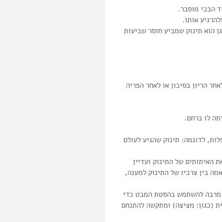
ד הבכי מוסבר.  
הרגיע אותו. 
ן הוא תינוק שמביע חוסר שביעות 
חר הריון בסיכון או לאחר הפריה 
ה לו ברחם.  
ות, לדוגמה: תינוק שהגיע לעולם 
 האיתותים של התינוק ועדיין 
מה בין צרכיו של התינוק למענה, 
ראה קושי בוויסות  עצמי (Self-Regulation). הוא מרבה להשתמש בהסטת המבט כדי 
ית (כגון: מציצה) ומתקשה להתנחם 