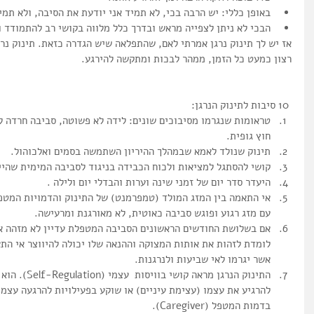
באופן כללי: יש הרבה בכי, לא תמיד אני יודעת את הסיבה, ולא תמי
הבכי לא ניתן לצפייה מראש ובדרך כלל מלווה בקושי רב להתמודד ול
אז יש לך תינוק נרגן אמרתי לאם, שהתפלאה שיש הגדרה כזאת. תינוק נרג
רצון כמעט כל הזמן, ממהר לבכות ומתקשה להירגע.
 10 סיבות לתינוק הנרגן: 
טראומות שנגרמו מסיבוכים שונים: לידה לא פשוטה, סביבה חרדה לא
חוץ גופית.  
תינוק שנולד לאמא שבמהלך ההיריון השתמשה בסמים ואלכוהול.  
קושי להסתגל למציאות ולכוח הכבידה בניגוד לסביבה המימית שהיית
היעדר סדר יום של זמני שינה וערות והבדלי יום ולילה .  
אי התאמה בין המזג המולד (טמפרמנט) של התינוק והדמויות המטפל
עם מזג רגוע ופוגש סביבה כאוטית, לא מאורגנת ומרעישה.  
אם בשלושת החודשים הראשונים הסביבה המטפלת עדיין לא מזהה את
לומדת לזהות את אותות המצוקה וההנאה שלו יכולה להיווצר אי התא
אשר יגרמו לאי שביעות ולנרגנות.  
התינוק הנרגן מ
להרגיע את עצמו (עצימת עיניים) או שוקע בפעילויות להרגעה עצמ
בדמות המטפל (Caregiver).  