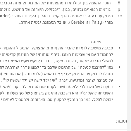
  חוסר התאמה בין יכולותיו המתפתחות של התינוק וציפיות הסביבה.  
  גורמים רפואיים נלווים, כגון: ריפלוקס, היצרות של הוושט, נוזלים באוזניים, סתימה בתעלת הדמעות.  
טים
סט 1
מוחי (Cerebellar Palsy), או כל תסמונת גנטית אחרת.
סט 1
סט 1
	עצות:  
סביבה מיטיבה לומדת להכיר את אותות המצוקה, התסכול וההנאה של
להתמודד עם אי שביעות רצונו. זיהוי אותותיו של התינוק קריטיים
למשל: סביבה שקטה, חשוכה מעט, דיבור באפקט שקט ואיטי בצד תנו
נסו "להיכנס לנעליו" של התינוק שלכם כדי למצוא דרך יצירתית לה
תוכלו לבדוק אם התינוק יעדיף את האמא (הלומדת...) או הסבתא (ה
על סביבה יציבה ומרגיעה. זכרו: "אין ילד קשה יש ילד שקשה לו" .  
במקרה של חשד לריפלוקס: חשוב לקחת את התינוק לבדיקה רפואית 
והשכיחה להקל עליו היא
יכולה להקל. כמו כן מומלץ להקטין את  הארוחות ולהאכיל לעתים יות
תגובות