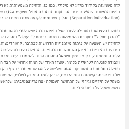
לזה משמעות בקידוד מידע לא מילולי. כמו כן, הזחילה משמעותית לא רק
הפעם הראשונה 
(Separation Individuation) תהליך שיסתיים לקראת שנת החיים השנייה.
תחושת העצמאות מתחילה לעורר אצל הפעוט הבנה שיש לסביבה גם ממדים
"לתכנן מסלול" ומערכת ההתמצאות במרחב נכנסת ל"פעולה" ותהיה חשו
לזחילה יש השפעה על פיתוח מיומנויות הדרושות לכתיבה: קואורדינציה, תי
הזרועות והידיים ובחיזוק הגו וחגורת הכתפיים. הזחילה מעודדת שליטה ש
עליונה ותחתונה, בין צד ימין ושמאל המהוות הכנה להתמודד עם כתיבת 
ועבודה קונטרה לטראלית כלומר: שצדו האחד של המוח אחראי על הצד הנ
תחילה מתפתחת המוטוריקה הגסה ושליטה על הגו שהוא מרכז הגוף ורק 
של הפריפריה: קשתות כפות הידיים, שבהן לומד התינוק לשלוט, התפתחו
משקל על הידיים וגירוי של התחושה העמוקה (פרופריוצפטיבית) שלראשו
נושא משקל על כפות הידיים.