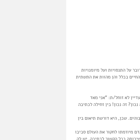
בר על התנסויות ועל מיומנויות 
החיים בכלל והן מהוות את התשתית 
דאגים מכך שהילד/ה שלהם בגיל 10 חודשים ועדיין לא זוחל/ת: "אני מאד 
כון? זה נכון! בין זחילה לכתיבה 
הים. שכן, היא דורשת תיאום בין 
בן ה-7 עד 10 חודשים יכול להתקדם מיוזמתו לחקור את העולם סביבו 
יבותה בכל הקשור לכתיבה, יש לה 