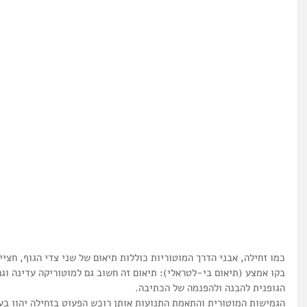
טים
סט 1
סט 1
סט 1
כמו זחילה, אבני הדרך המוטוריות כוללות תיאום של שני צדי הגוף, חצי
בקו אמצע (תיאום בי-לטראלי): תיאום זה חשוב גם למוטוריקה עדינה וג
הגופנית להבנה ולהפנמה של הכתיבה.
הגמישות המוטורית והתאמת התנועות אותן רוכש הפעוט בזחילה יהוו ב