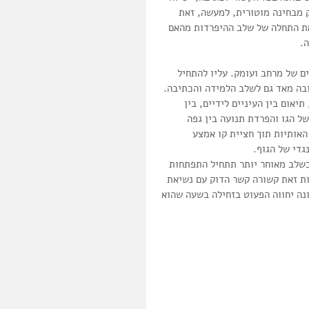
 מבחינה מוטורית, למעשה, זאת 
שהפעוט יוזם התרחקות מדמות המטפל Caregiver)) וזאת התחלה של שלב ההיפרדות מהאם 
 של מרחב ועומק. עליו להתחיל 
בה מאד גם לשלב הלמידה והכתיבה.
אום בין העיניים לידיים, בין 
ל הגו והפרדת תנועה בין גפה 
האותיות תוך חציית קו אמצע 
גדי של הגוף.
בשלב מאוחר יותר תתחיל התפתחות 
ת זאת קשורה קשר הדוק עם נשיאת 
נה יחווה הפעוט בזחילה בשעה שהוא 