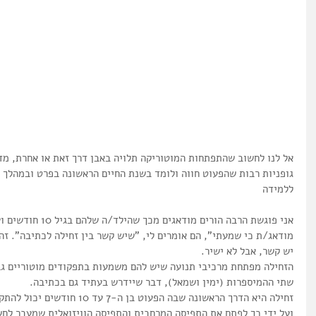
אל לנו לחשוב שהתפתחות המוטוריקה תלויה באבן דרך זאת או אחרת, מדו
גופניות רבות שהפעוט חווה ולומד בשנת החיים הראשונה בפרט ובמהלך 
ללמידה
אני פוגשת הרבה הורים מו
מודאג/ת כי שמעתי", הם אומרים לי, "שיש קשר בין זחילה לכתיבה". זה נ
יש קשר, אבל לא ישיר.
הזחילה מפתחת מרכיבי תנועה שיש להם משמעות בתפקודים מוטוריים גבו
שתי ההמיספרות (ימין ושמאל), דבר שיידרש בעתיד גם בכתיבה.
זחילה היא הדרך הראשונה שבה הפעוט 
ועל ידי כך לפתח את התפיסה המרחבית והתפיסה הוויזואלית שמעבר לחש