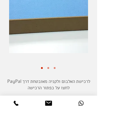
לרכישת האלבום ולקניה מאובטחת דרך PayPal
לחצו על כפתור הרכישה
לאחר רכישת האלבום, תקבלו מייל אישור הכולל
קישור ל-Picabook וכן קוד שעליכם להזין
בתום עיצוב האלבום בעת ביצוע הזמנת
ההדפסה.
האלבום מודפס באיכות המקצועית של