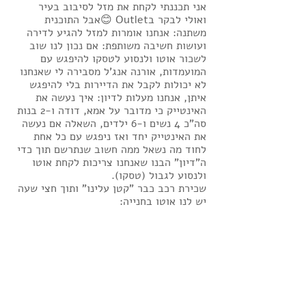
אני תכננתי לקחת את מזל לסיבוב בעיר 
ואולי לבקר בOutlet 😊אבל התוכנית 
משתנה: אנחנו אומרות למזל להגיע לדירה 
ועושות חשיבה משותפת: אם נכון לנו שוב 
לשכור אוטו ולנסוע לטסקו להיפגש עם 
המועמדות, אורנה אנג'ל מסבירה לי שאנחנו 
לא יכולות לקבל את הדיירות בלי להיפגש 
איתן, אנחנו מעלות לדיון: איך נעשה את 
האינטייק כי מדובר על אמא, דודה ו-2 בנות 
סה"כ 4 נשים ו-6 ילדים, השאלה אם נעשה 
את האינטייק יחד ואז ניפגש עם כל אחת 
לחוד מה נשאל ממה חשוב שנתרשם תוך כדי 
ה"דיון" הבנו שאנחנו צריכות לקחת אוטו 
ולנסוע לגבול (טסקו). 
שכירת רכב כבר "קטן עלינו" ותוך חצי שעה 
יש לנו אוטו בחנייה: