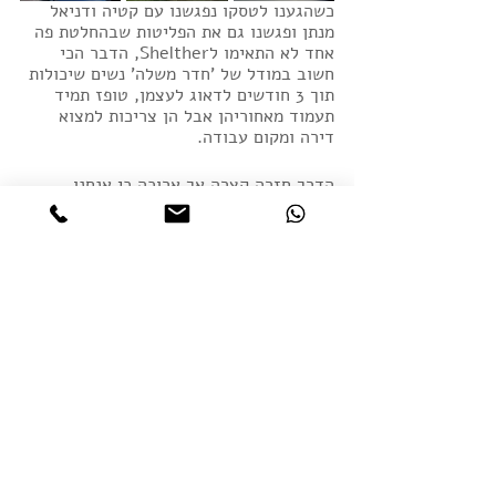
כשהגענו לטסקו נפגשנו עם קטיה ודניאל 
מנתן ופגשנו גם את הפליטות שבהחלטת פה 
אחד לא התאימו לShelther, הדבר הכי 
חשוב במודל של 'חדר משלה' נשים שיכולות 
תוך 3 חודשים לדאוג לעצמן, טופז תמיד 
תעמוד מאחוריהן אבל הן צריכות למצוא 
דירה ומקום עבודה. 
הדרך חזרה קצרה אך ארוכה כי אנחנו 
ממהרות להגיע לבית מס 2. קבענו איתם ב 
18:00...
השלט של שלטר Shelther
פעילות התנדבותית בז׳שוב