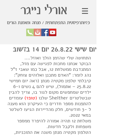
אורלי נייגר
פזיותרפיסטית התפתחותית / מנחה ומאמנת הורים
יום שישי 26.8.22 יום 14 בז'שוב
התחושה שלי שהזמן הולך ואוזל....
הבוקר אנחנו מחכות לפגישה עם מזל, 
המתנדבת ממשלחת 12, אבל כמו שאבי ז"ל 
נהג לומר: "האדם מתכנן ואלוהים צוחק": 
קיבלתי טלפון מקטיה מנתן (ראה יום חמישי 
25.8.22 – אתמול), שיש להם 4 נשים ו-6 
ילדים שמחפשים מקום לגור בו, צריך להבין 
שבשלטרים Shelther שלנו 
(טופז) 
עומדים 
להתפנות מספר חדרים כי העיקרון הוא מענה 
ל -3 חודשים, חלק מהדיירות הגיעו לשלטר 
במאי 2022.
משלחת 12 תהיה אמורה להיפרד ממספר 
משפחות ולקבל חדשות.
הטלפון מקטיה מנתן משנה את התוכניות, 