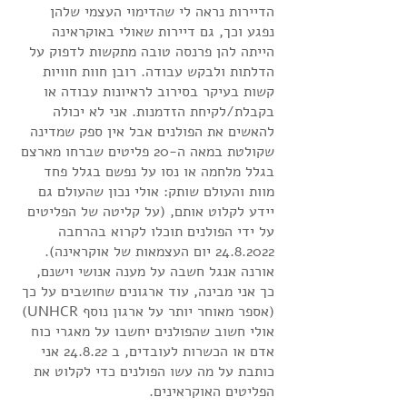
הדיירות נראה לי שהדימוי העצמי שלהן 
נפגע וכך, גם דיירות שאולי באוקראינה 
הייתה להן פרנסה טובה מתקשות לדפוק על 
הדלתות ולבקש עבודה. רובן חוות חוויות 
קשות בעיקר בסירוב לראיונות עבודה או 
בקבלת/לקיחת הזדמנות. אני לא יכולה 
להאשים את הפולנים אבל אין ספק שמדינה 
שקולטת במאה ה-20 פליטים שברחו מארצם 
בגלל מלחמה או נסו על נפשם בגלל פחד 
מוות והעולם שותק: אולי נכון שהעולם גם 
יידע לקלוט אותם, (על קליטה של הפליטים 
על ידי הפולנים תוכלו לקרוא בהרחבה 
24.8.2022 יום העצמאות של אוקראינה).
אורנה אנגל חשבה על מענה אנושי וישנם, 
כך אני מבינה, עוד ארגונים שחושבים על כך 
(אספר מאוחר יותר על ארגון נוסף UNHCR) 
אולי חשוב שהפולנים יחשבו על מאגרי כוח 
אדם או הכשרות לעובדים, ב 24.8.22 אני 
כותבת על מה עשו הפולנים כדי לקלוט את 
הפליטים האוקראינים. 