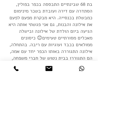
בת 68 שבינתיים התבססה בכפר בפולין, 
הסתדרה עם דירה ועובדת בשכר מינימום 
כמבשלת בכנסייה. היא מבקרת מפעם לפעם 
את אילונה והבנות, גם אני פגשתי אותה היא 
הגיעה ביום הולדת של אילונה ובישלה 
מאכלים מסורתיים טעימים😊 כיסונים 
ממולאים בכבד ועוגיות עם ריבה. בהתחלה, 
אילונה התגוררה באותו הכפר יחד עם אמה, 
הם התגוררו בבית נטוש של חברי משפחה, 
נדרשה לשלם רק עבור מים וחשמל, אך 
לטענתה הבית לא היה ראוי למגורים, ולא 
מצאה עבודה במקצוע שלה כמנהלת משאבי 
אנוש רוחבית. אילונה מתארת כי באוקריאנה 
הייתה מסודרת כלכלית, עם עבודה טובה 
וכעת מחפשת עבודה בתחום לטענתה, בשל 
קושי בשפה הן פולנית והן אנגלית- מתקשה 
למצוא עבודה. היא אוהבת את עבודתה 
ורוצה להמשיך בה. לאחרונה עברה קורס 
יזמות עסקית לנשים וסיימה בהצלחה, 
אילונה שואפת להקים חברת כוח אדם. 