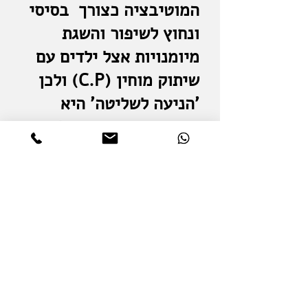
המוטיבציה כצורך בסיסי
ונחוץ לשיפור והשגת
מיומנויות אצל ילדים עם
שיתוק מוחין (C.P) ולכן
'הניעה לשליטה' היא
מרכיב משמעותי ככלי
הערכה להתפתחותם.
'הניעה לשליטה' היא
במוטיבציה לפתרון הבעיה
ולא בפתרון עצמו.
(Lisa A. Turner and