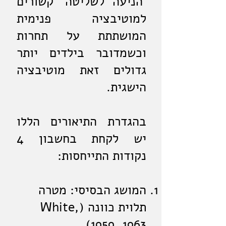
'הניעה לשליטה' קשורים
למוטיבציה פנימית
המושתתת על תחרות
וכשמדובר בילדים יותר
גדולים זאת מוטיבציה
הישגית.
בהגדרת התיאורים הללו
יש לקחת בחשבון 4
נקודות התייחסות:
המושג הבסיסי: מטרה
תלוית כוונה (White,
(1959, 1963.