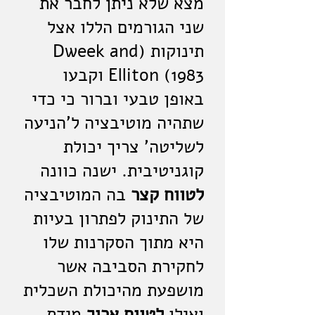
מצא שלא ניתן לחבר את
שני הגורמים הללו אצל
תינוקות (Dweek and
Elliton (1983 וקבעו
באופן טבעי וברור כי כדי
שתהיה מוטיבציה ל'הניעה
לשליטה' צריך יכולת
קוגניטיבית. ישנה כוונה
לטווח קצר
בה המוטיבציה
של התינוק לפתרון בעיות
היא מתוך הסקרנות שלו
לחקירת הסביבה אשר
מושפעת מהיכולת השכלית
ואילו
לטווח ארוך
מידת